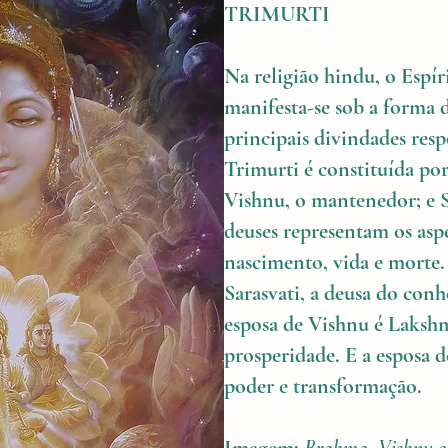
TRIMURTI
Na religião hindu, o Espí
manifesta-se sob a forma d
principais divindades res
Trimurti é constituída po
Vishnu, o mantenedor; e Sh
deuses representam os asp
nascimento, vida e morte.
Sarasvati, a deusa do conh
esposa de Vishnu é Lakshmi
prosperidade. E a esposa d
poder e transformação.