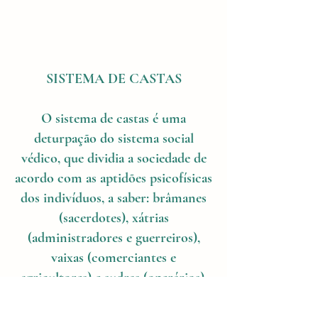
SISTEMA DE CASTAS
O sistema de castas é uma
deturpação do sistema social
védico, que dividia a sociedade de
acordo com as aptidões psicofísicas
dos indivíduos, a saber: brâmanes
(sacerdotes), xátrias
(administradores e guerreiros),
vaixas (comerciantes e
agricultores) e sudras (operários).
Ao longo de toda a sua história, o
castismo sempre foi contestado na