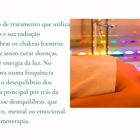
de tratamento que utiliza
s e sua radiação
brar os chakras (centros
e assim curar doenças.
 energia da luz. No
ibra numa frequência
 o desequilíbrio dos
a principal por trás da
sse desequilíbrio, que
ico, mental ou emocional,
omoterapia.